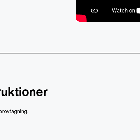
ruktioner
 provtagning.