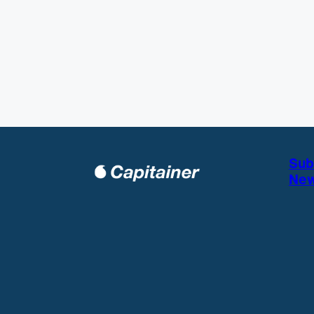
Sub
New