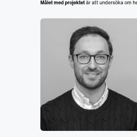
Request Sample
Request Sample
Målet med projektet
är att undersöka om hem
Request Sample