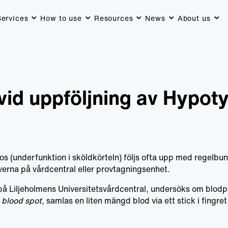
Services
How to use
Resources
News
About us
id uppföljning av Hypoty
s (underfunktion i sköldkörteln) följs ofta upp med regelbun
verna på vårdcentral eller provtagningsenhet.
på Liljeholmens Universitetsvårdcentral, undersöks om blodp
d blood spot
, samlas en liten mängd blod via ett stick i fingre